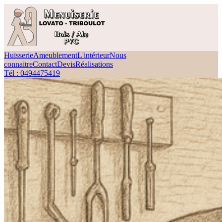
Huisserie
Ameublement
L'intérieur
Nous
connaitre
Contact
Devis
Réalisations
Tél : 0494475419