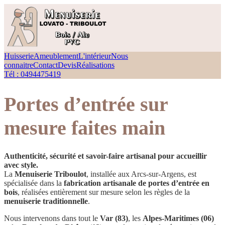
Huisserie
Ameublement
L'intérieur
Nous
connaitre
Contact
Devis
Réalisations
Tél : 0494475419
Portes d’entrée sur
mesure faites main
Authenticité, sécurité et savoir-faire artisanal pour accueillir
avec style.
La
Menuiserie Triboulot
, installée aux Arcs-sur-Argens, est
spécialisée dans la
fabrication artisanale de portes d’entrée en
bois
, réalisées entièrement sur mesure selon les règles de la
menuiserie traditionnelle
.
Nous intervenons dans tout le
Var (83)
, les
Alpes-Maritimes (06)